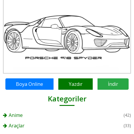
Boya Online
Yazdır
İndir
Kategoriler
Anime
(42)
Araçlar
(33)