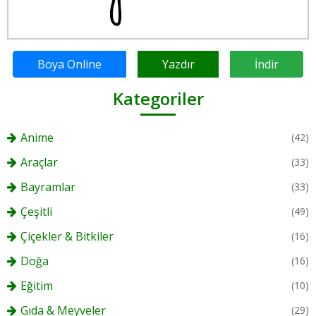
Boya Online
Yazdır
İndir
Kategoriler
Anime
(42)
Araçlar
(33)
Bayramlar
(33)
Çeşitli
(49)
Çiçekler & Bitkiler
(16)
Doğa
(16)
Eğitim
(10)
Gıda & Meyveler
(29)