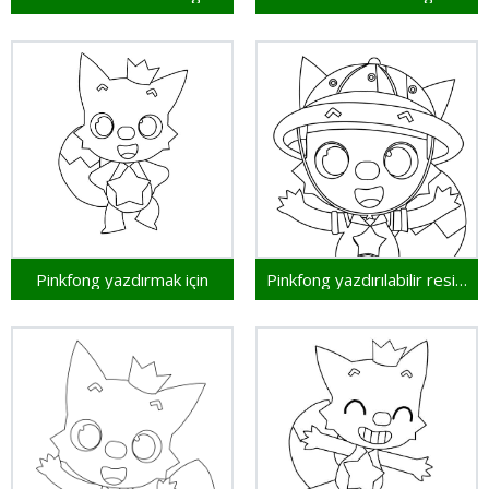
Pinkfong yazdırmak için
Pinkfong yazdırılabilir resim