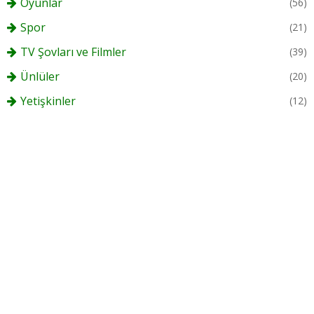
Oyunlar
(56)
Spor
(21)
TV Şovları ve Filmler
(39)
Ünlüler
(20)
Yetişkinler
(12)