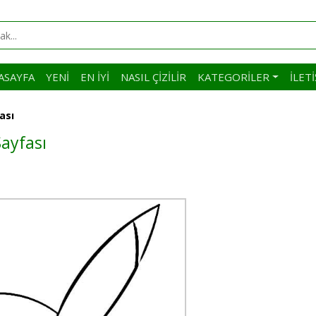
ASAYFA
YENI
EN İYI
NASIL ÇIZILIR
KATEGORILER
İLET
ası
ayfası