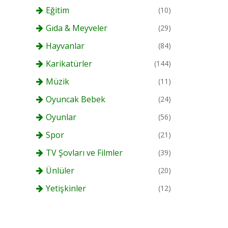
Eğitim
(10)
Gıda & Meyveler
(29)
Hayvanlar
(84)
Karikatürler
(144)
Müzik
(11)
Oyuncak Bebek
(24)
Oyunlar
(56)
Spor
(21)
TV Şovları ve Filmler
(39)
Ünlüler
(20)
Yetişkinler
(12)