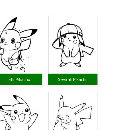
Tatlı Pikachu
Sevimli Pikachu