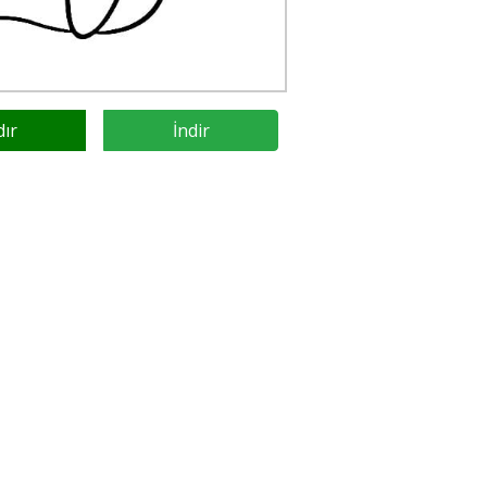
dır
İndir