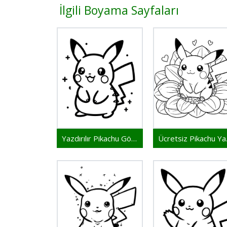
İlgili Boyama Sayfaları
Yazdırılır Pikachu Görseli
Ücre