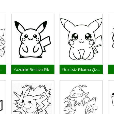
tsiz Pikachu Yazdır
Yazdırılır Bedava Pikachu
Ücretsiz Pikachu Çizimi