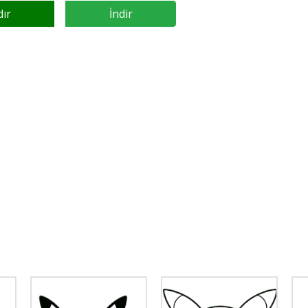
dır
İndir