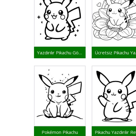
Yazdırılır Pikachu Görseli
Ücre
Pokémon Pikachu