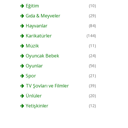
Eğitim
(10)
Gıda & Meyveler
(29)
Hayvanlar
(84)
Karikatürler
(144)
Müzik
(11)
Oyuncak Bebek
(24)
Oyunlar
(56)
Spor
(21)
TV Şovları ve Filmler
(39)
Ünlüler
(20)
Yetişkinler
(12)