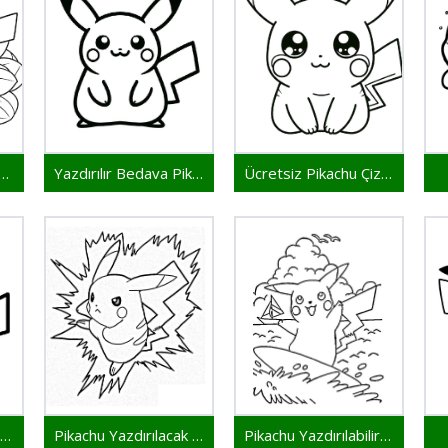
tsiz Pikachu Yazdır
Yazdırılır Bedava Pikachu
Ücretsiz Pikachu Çizimi
Pikachu Yazdırılır Resim
Pikachu Yazdırılacak Resim
Pikachu Yazdırılabilir Çizim