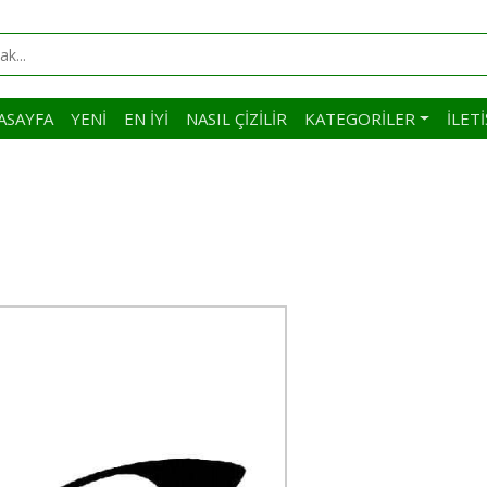
ASAYFA
YENI
EN İYI
NASIL ÇIZILIR
KATEGORILER
İLET