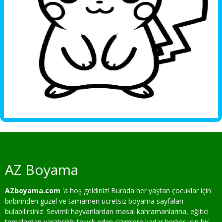
AZ Boyama
AZboyama.com
'a hoş geldiniz! Burada her yaştan çocuklar için
birbirinden güzel ve tamamen ücretsiz boyama sayfaları
bulabilirsiniz. Sevimli hayvanlardan masal kahramanlarına, eğitici
temalardan yaratıcılığı teşvik eden çizimlere kadar herkes için bir