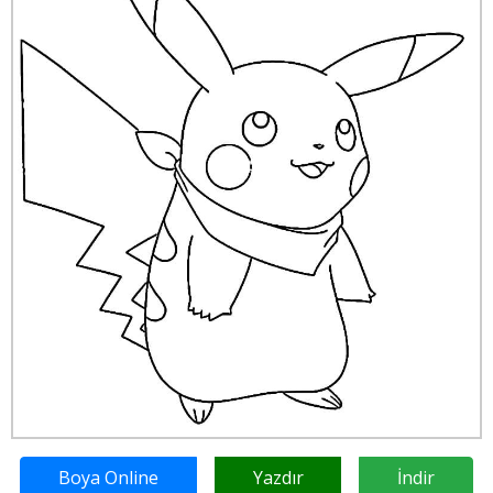
Boya Online
Yazdır
İndir