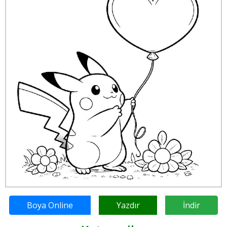
Boya Online
Yazdır
İndir