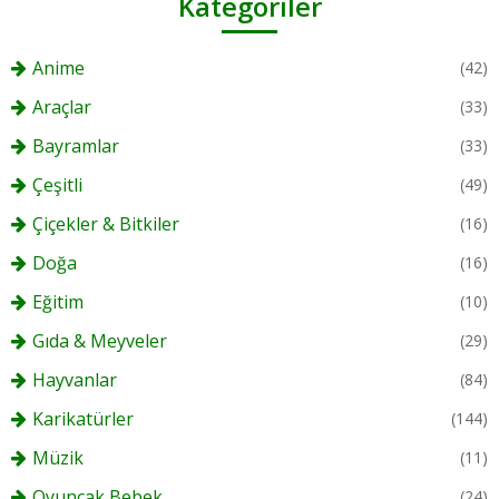
Kategoriler
Anime
(42)
Araçlar
(33)
Bayramlar
(33)
Çeşitli
(49)
Çiçekler & Bitkiler
(16)
Doğa
(16)
Eğitim
(10)
Gıda & Meyveler
(29)
Hayvanlar
(84)
Karikatürler
(144)
Müzik
(11)
Oyuncak Bebek
(24)