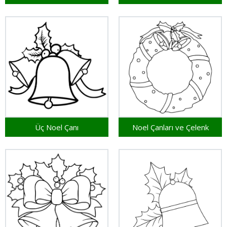
Üç Noel Çanı
Noel Çanları ve Çelenk