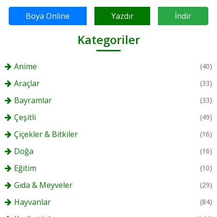
Boya Online
Yazdır
İndir
Kategoriler
Anime
(40)
Araçlar
(33)
Bayramlar
(33)
Çeşitli
(49)
Çiçekler & Bitkiler
(16)
Doğa
(16)
Eğitim
(10)
Gıda & Meyveler
(29)
Hayvanlar
(84)