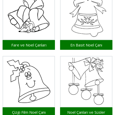
Fare ve Noel Çanları
En Basit Noel Çanı
Çizgi Film Noel Çanı
Noel Çanları ve Süsler