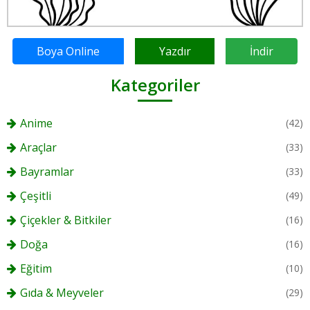
Boya Online
Yazdır
İndir
Kategoriler
Anime
(42)
Araçlar
(33)
Bayramlar
(33)
Çeşitli
(49)
Çiçekler & Bitkiler
(16)
Doğa
(16)
Eğitim
(10)
Gıda & Meyveler
(29)