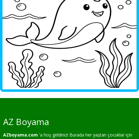
AZ Boyama
AZboyama.com
'a hoş geldiniz! Burada her yaştan çocuklar için