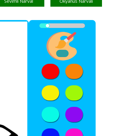
Sevimli Narval
Okyanus Narvalı