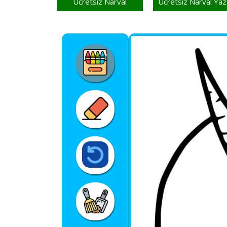
Ücretsiz Narval
Üc