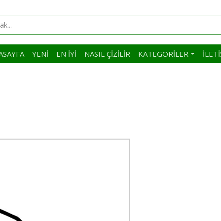
ASAYFA
YENI
EN İYI
NASIL ÇIZILIR
KATEGORILER
İLET