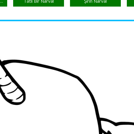
retsiz Narval Yazdırılabilir
Tatlı Bir Narval
Şirin Narval