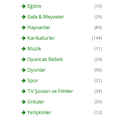
Eğitim
(10)
Gıda & Meyveler
(29)
Hayvanlar
(84)
Karikatürler
(144)
Müzik
(11)
Oyuncak Bebek
(24)
Oyunlar
(56)
Spor
(21)
TV Şovları ve Filmler
(39)
Ünlüler
(20)
Yetişkinler
(12)