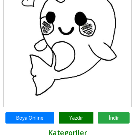
Boya Online
Yazdır
İndir
Kategoriler