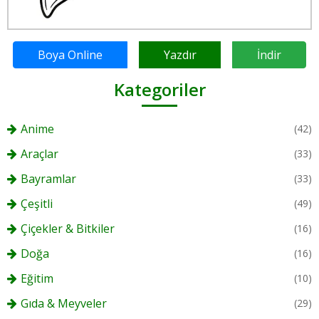
Boya Online
Yazdır
İndir
Kategoriler
Anime
(42)
Araçlar
(33)
Bayramlar
(33)
Çeşitli
(49)
Çiçekler & Bitkiler
(16)
Doğa
(16)
Eğitim
(10)
Gıda & Meyveler
(29)