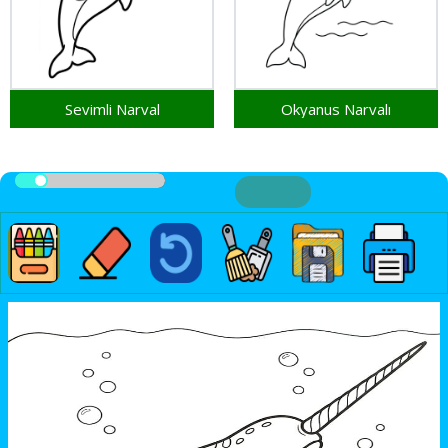
Sevimli Narval
Okyanus Narvalı