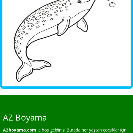
AZ Boyama
AZboyama.com
'a hoş geldiniz! Burada her yaştan çocuklar için