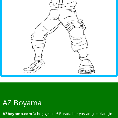
AZ Boyama
AZboyama.com
'a hoş geldiniz! Burada her yaştan çocuklar için