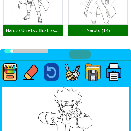
Naruto Ücretsiz İllüstrasyon
Naruto (14)