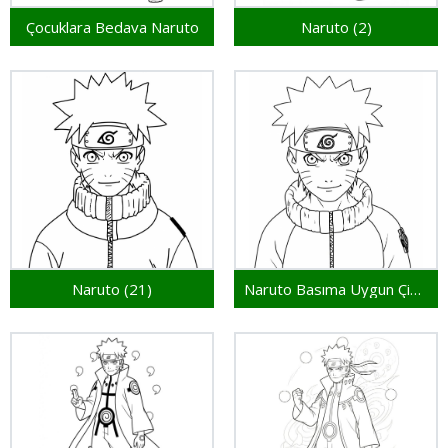
Çocuklara Bedava Naruto
Naruto (2)
Naruto (21)
Naruto Basıma Uygun Çizim