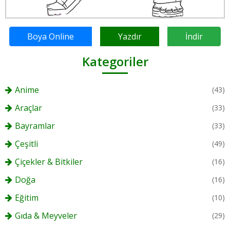
Boya Online
Yazdır
İndir
Kategoriler
Anime
(43)
Araçlar
(33)
Bayramlar
(33)
Çeşitli
(49)
Çiçekler & Bitkiler
(16)
Doğa
(16)
Eğitim
(10)
Gıda & Meyveler
(29)