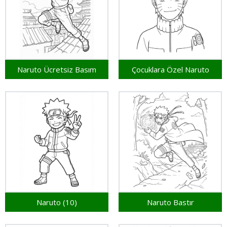
Naruto Ücretsiz Basım
Çocuklara Özel Naruto
Naruto (10)
Naruto Bastır