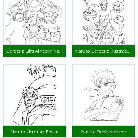
Ücretsiz Çıktı Alınabilir Naruto
Naruto Ücretsiz İllüstrasyon
Naruto Ücretsiz Basım
Naruto Renklendirme