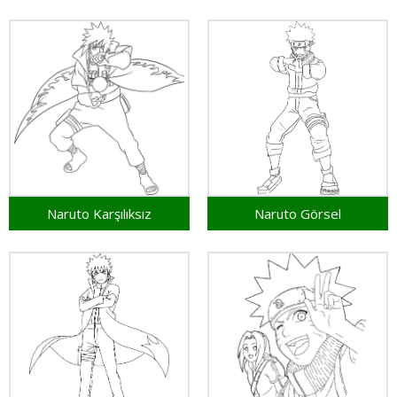
Naruto Karşılıksız
Naruto Görsel