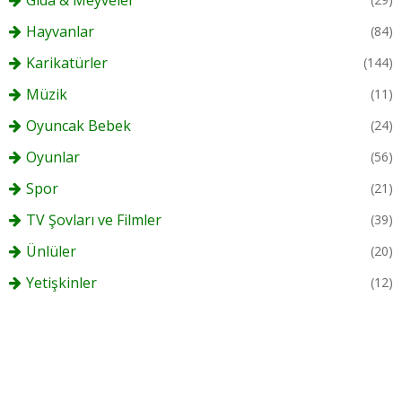
Gıda & Meyveler
Hayvanlar
(84)
Karikatürler
(144)
Müzik
(11)
Oyuncak Bebek
(24)
Oyunlar
(56)
Spor
(21)
TV Şovları ve Filmler
(39)
Ünlüler
(20)
Yetişkinler
(12)