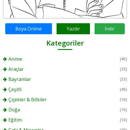
Boya Online
Yazdır
İndir
Kategoriler
Anime
(40)
Araçlar
(33)
Bayramlar
(33)
Çeşitli
(49)
Çiçekler & Bitkiler
(16)
Doğa
(16)
Eğitim
(10)
(29)