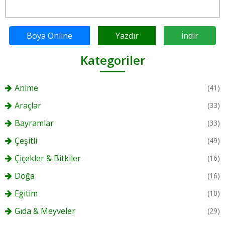
Boya Online
Yazdır
İndir
Kategoriler
Anime
(41)
Araçlar
(33)
Bayramlar
(33)
Çeşitli
(49)
Çiçekler & Bitkiler
(16)
Doğa
(16)
Eğitim
(10)
Gıda & Meyveler
(29)