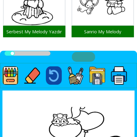
Serbest My Melody Yazdır
Sanrio My Melody