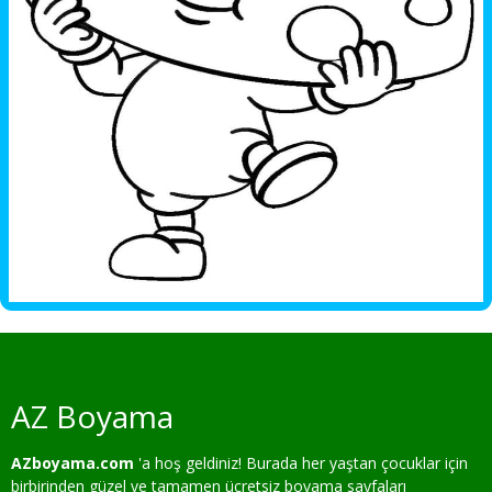
AZ Boyama
AZboyama.com
'a hoş geldiniz! Burada her yaştan çocuklar için
birbirinden güzel ve tamamen ücretsiz boyama sayfaları