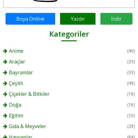
Boya Online
Yazdır
İndir
Kategoriler
Anime
(40)
Araçlar
(33)
Bayramlar
(33)
Çeşitli
(49)
Çiçekler & Bitkiler
(16)
Doğa
(16)
Eğitim
(10)
Gıda & Meyveler
(29)
Hayvanlar
(84)