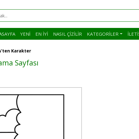
ASAYFA
YENI
EN İYI
NASIL ÇIZILIR
KATEGORILER
İLET
’ten Karakter
ama Sayfası