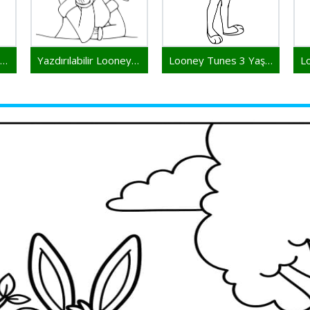
Yazdırılabilir Looney Tunes Resim
Yazdırılabilir Looney Tunes Çocuklar İçin
Looney Tunes 3 Yaş Çocuklar İçin