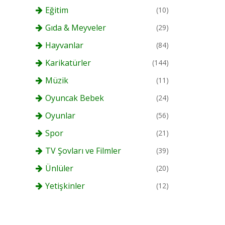
Eğitim
(10)
Gıda & Meyveler
(29)
Hayvanlar
(84)
Karikatürler
(144)
Müzik
(11)
Oyuncak Bebek
(24)
Oyunlar
(56)
Spor
(21)
TV Şovları ve Filmler
(39)
Ünlüler
(20)
Yetişkinler
(12)