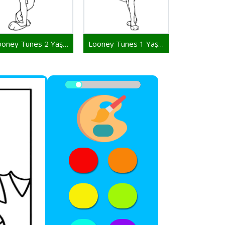
Looney Tunes 2 Yaş Çocuklar İçin
Looney Tunes 1 Yaş Çocuklar İçin