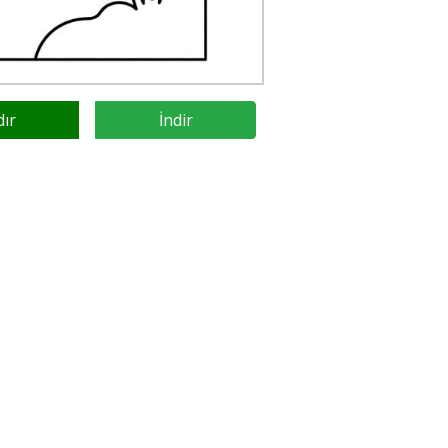
dır
İndir