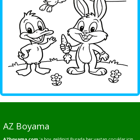
AZ Boyama
AZboyama.com
'a hoş geldiniz! Burada her yaştan çocuklar için