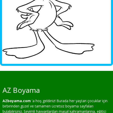
AZ Boyama
AZboyama.com
'a hoş geldiniz! Burada her yaştan çocuklar için
birbirinden güzel ve tamamen ücretsiz boyama sayfaları
bulabilirsiniz. Sevimli hayvanlardan masal kahramanlarına, eğitici