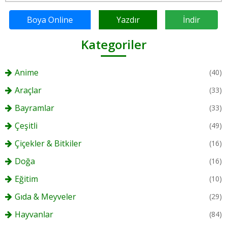
Boya Online
Yazdır
İndir
Kategoriler
Anime
(40)
Araçlar
(33)
Bayramlar
(33)
Çeşitli
(49)
Çiçekler & Bitkiler
(16)
Doğa
(16)
Eğitim
(10)
Gıda & Meyveler
(29)
Hayvanlar
(84)