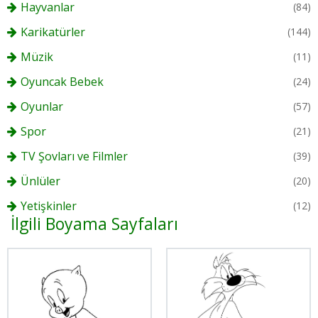
Hayvanlar
(84)
Karikatürler
(144)
Müzik
(11)
Oyuncak Bebek
(24)
Oyunlar
(57)
Spor
(21)
TV Şovları ve Filmler
(39)
Ünlüler
(20)
Yetişkinler
(12)
İlgili Boyama Sayfaları