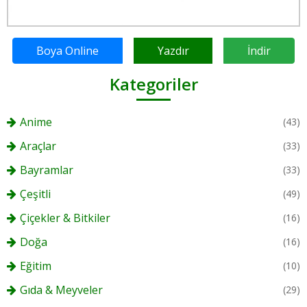
Boya Online
Yazdır
İndir
Kategoriler
Anime
(43)
Araçlar
(33)
Bayramlar
(33)
Çeşitli
(49)
Çiçekler & Bitkiler
(16)
Doğa
(16)
Eğitim
(10)
Gıda & Meyveler
(29)