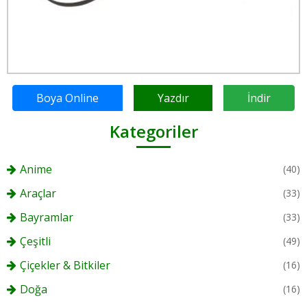
Boya Online
Yazdır
İndir
Kategoriler
Anime
(40)
Araçlar
(33)
Bayramlar
(33)
Çeşitli
(49)
Çiçekler & Bitkiler
(16)
Doğa
(16)