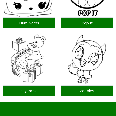
Num Noms
Pop It
Oyuncak
Zoobles