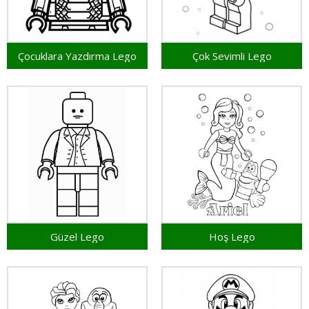
Çocuklara Yazdırma Lego
Çok Sevimli Lego
Güzel Lego
Hoş Lego