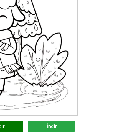
dır
İndir