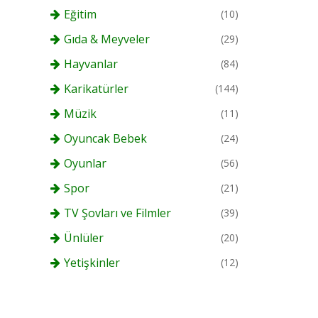
Eğitim
(10)
Gıda & Meyveler
(29)
Hayvanlar
(84)
Karikatürler
(144)
Müzik
(11)
Oyuncak Bebek
(24)
Oyunlar
(56)
Spor
(21)
TV Şovları ve Filmler
(39)
Ünlüler
(20)
Yetişkinler
(12)