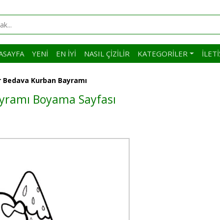
ASAYFA
YENI
EN İYI
NASIL ÇIZILIR
KATEGORILER
İLET
lir Bedava Kurban Bayramı
Bayramı Boyama Sayfası