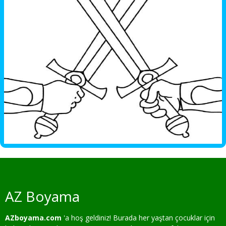
AZ Boyama
AZboyama.com
'a hoş geldiniz! Burada her yaştan çocuklar için