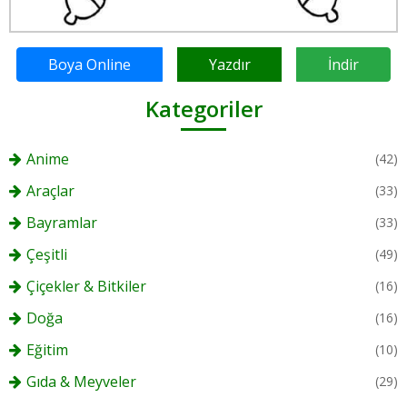
Boya Online
Yazdır
İndir
Kategoriler
Anime
(42)
Araçlar
(33)
Bayramlar
(33)
Çeşitli
(49)
Çiçekler & Bitkiler
(16)
Doğa
(16)
Eğitim
(10)
Gıda & Meyveler
(29)