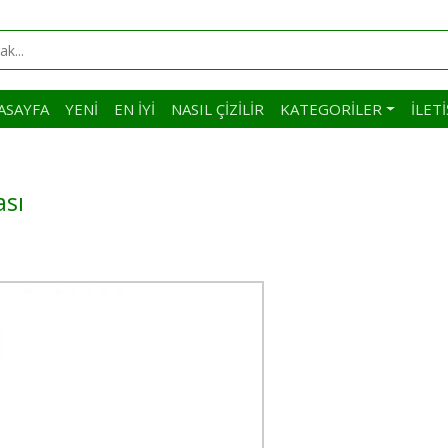
ASAYFA
YENI
EN İYI
NASIL ÇIZILIR
KATEGORILER
İLET
ası