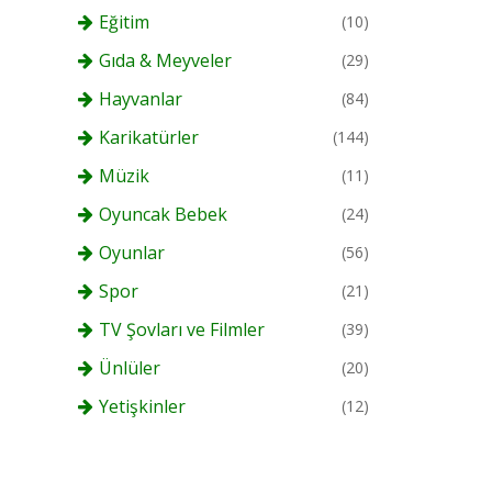
Eğitim
(10)
Gıda & Meyveler
(29)
Hayvanlar
(84)
Karikatürler
(144)
Müzik
(11)
Oyuncak Bebek
(24)
Oyunlar
(56)
Spor
(21)
TV Şovları ve Filmler
(39)
Ünlüler
(20)
Yetişkinler
(12)