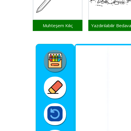
Muhteşem Kılıç