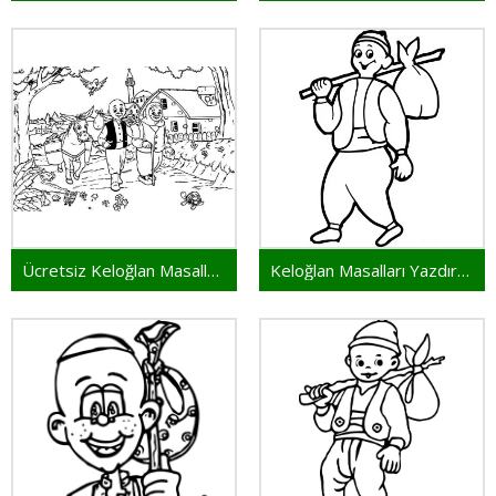
Ücretsiz Keloğlan Masalları Çocuklar İçin
Keloğlan Masalları Yazdırmak İçin