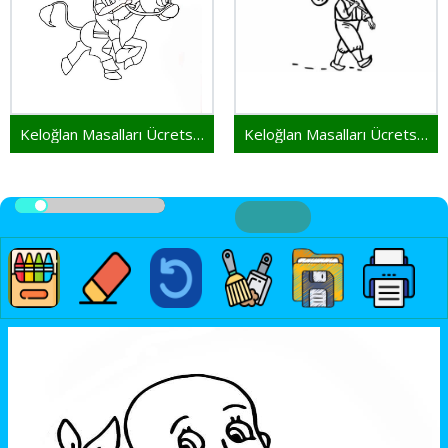
Keloğlan Masalları Ücretsiz Yazdırılabilir
Keloğlan Masalları Ücretsiz Resim