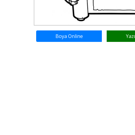
Boya Online
Yaz