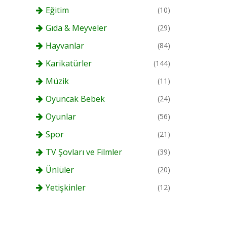
Eğitim
(10)
Gıda & Meyveler
(29)
Hayvanlar
(84)
Karikatürler
(144)
Müzik
(11)
Oyuncak Bebek
(24)
Oyunlar
(56)
Spor
(21)
TV Şovları ve Filmler
(39)
Ünlüler
(20)
Yetişkinler
(12)