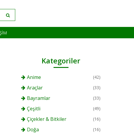
IŞIM
Kategoriler
Anime
(42)
Araçlar
(33)
Bayramlar
(33)
Çeşitli
(49)
Çiçekler & Bitkiler
(16)
Doğa
(16)