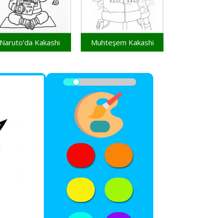
Naruto’da Kakashi
Muhteşem Kakashi