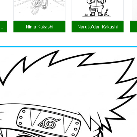
retsiz Kakashi Yazdırılabilir
Ninja Kakashi
Naruto’dan Kakashi