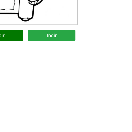
dır
İndir