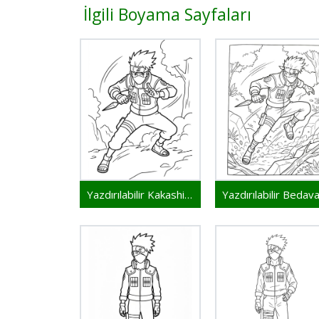
İlgili Boyama Sayfaları
Yazdırılabilir Kakashi Çocuklar İçin