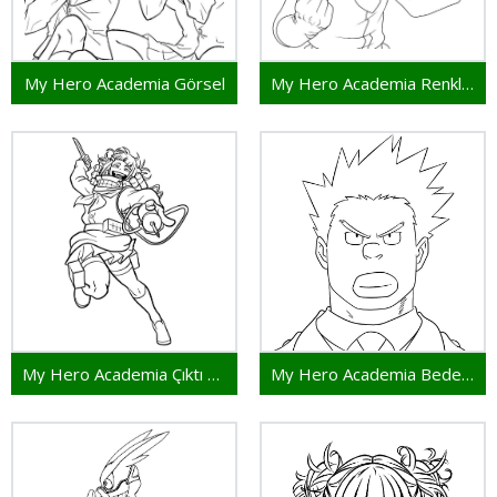
My Hero Academia Görsel
My Hero Academia Renklendirme
My Hero Academia Çıktı Uyumlu
My Hero Academia Bedelsiz