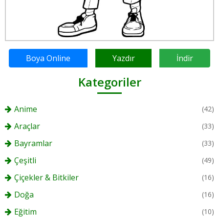
Boya Online
Yazdır
İndir
Kategoriler
Anime
(42)
Araçlar
(33)
Bayramlar
(33)
Çeşitli
(49)
Çiçekler & Bitkiler
(16)
Doğa
(16)
Eğitim
(10)