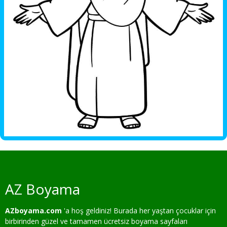
AZ Boyama
AZboyama.com
'a hoş geldiniz! Burada her yaştan çocuklar için
birbirinden güzel ve tamamen ücretsiz boyama sayfaları