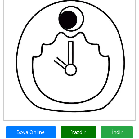
Boya Online
Yazdır
İndir