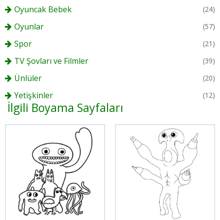
Oyuncak Bebek
(24)
Oyunlar
(57)
Spor
(21)
TV Şovları ve Filmler
(39)
Ünlüler
(20)
Yetişkinler
(12)
İlgili Boyama Sayfaları