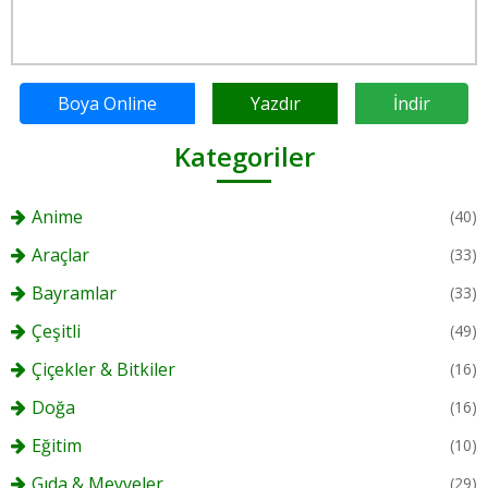
Boya Online
Yazdır
İndir
Kategoriler
Anime
(40)
Araçlar
(33)
Bayramlar
(33)
Çeşitli
(49)
Çiçekler & Bitkiler
(16)
Doğa
(16)
Eğitim
(10)
Gıda & Meyveler
(29)