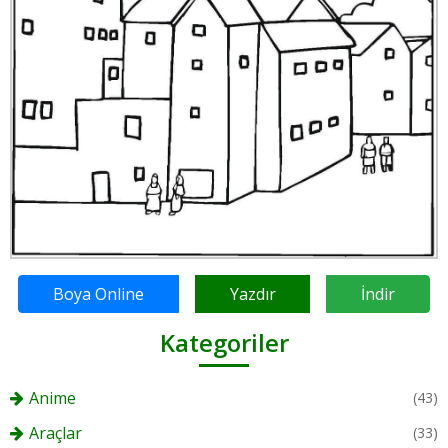
Boya Online
Yazdır
İndir
Kategoriler
Anime
(43)
Araçlar
(33)