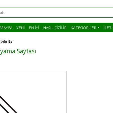
ASAYFA
YENI
EN İYI
NASIL ÇIZILIR
KATEGORILER
İLET
bilir Ev
Boyama Sayfası