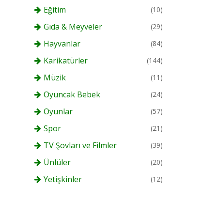
Eğitim
(10)
Gıda & Meyveler
(29)
Hayvanlar
(84)
Karikatürler
(144)
Müzik
(11)
Oyuncak Bebek
(24)
Oyunlar
(57)
Spor
(21)
TV Şovları ve Filmler
(39)
Ünlüler
(20)
Yetişkinler
(12)