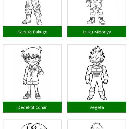
Katsuki Bakugo
Izuku Midoriya
Dedektif Conan
Vegeta