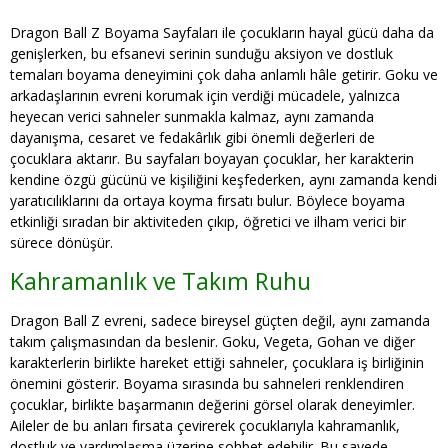
Dragon Ball Z Boyama Sayfaları ile çocukların hayal gücü daha da
genişlerken, bu efsanevi serinin sunduğu aksiyon ve dostluk
temaları boyama deneyimini çok daha anlamlı hâle getirir. Goku ve
arkadaşlarının evreni korumak için verdiği mücadele, yalnızca
heyecan verici sahneler sunmakla kalmaz, aynı zamanda
dayanışma, cesaret ve fedakârlık gibi önemli değerleri de
çocuklara aktarır. Bu sayfaları boyayan çocuklar, her karakterin
kendine özgü gücünü ve kişiliğini keşfederken, aynı zamanda kendi
yaratıcılıklarını da ortaya koyma fırsatı bulur. Böylece boyama
etkinliği sıradan bir aktiviteden çıkıp, öğretici ve ilham verici bir
sürece dönüşür.
Kahramanlık ve Takım Ruhu
Dragon Ball Z evreni, sadece bireysel güçten değil, aynı zamanda
takım çalışmasından da beslenir. Goku, Vegeta, Gohan ve diğer
karakterlerin birlikte hareket ettiği sahneler, çocuklara iş birliğinin
önemini gösterir. Boyama sırasında bu sahneleri renklendiren
çocuklar, birlikte başarmanın değerini görsel olarak deneyimler.
Aileler de bu anları fırsata çevirerek çocuklarıyla kahramanlık,
dostluk ve yardımlaşma üzerine sohbet edebilir. Bu sayede