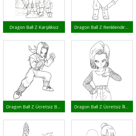
Dragon Ball Z Karşılıksız
Dragon Ball Z Renklendirme
Dragon Ball Z Ücretsiz Basım
Dragon Ball Z Ücretsiz İllüstrasyon