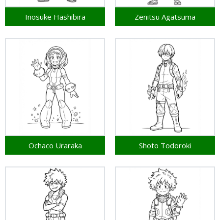
Inosuke Hashibira
Zenitsu Agatsuma
Ochaco Uraraka
Shoto Todoroki