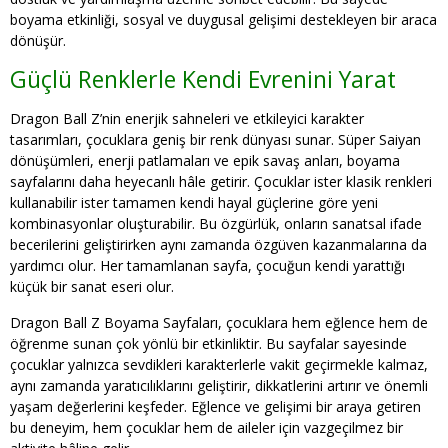
boyama etkinliği, sosyal ve duygusal gelişimi destekleyen bir araca
dönüşür.
Güçlü Renklerle Kendi Evrenini Yarat
Dragon Ball Z’nin enerjik sahneleri ve etkileyici karakter
tasarımları, çocuklara geniş bir renk dünyası sunar. Süper Saiyan
dönüşümleri, enerji patlamaları ve epik savaş anları, boyama
sayfalarını daha heyecanlı hâle getirir. Çocuklar ister klasik renkleri
kullanabilir ister tamamen kendi hayal güçlerine göre yeni
kombinasyonlar oluşturabilir. Bu özgürlük, onların sanatsal ifade
becerilerini geliştirirken aynı zamanda özgüven kazanmalarına da
yardımcı olur. Her tamamlanan sayfa, çocuğun kendi yarattığı
küçük bir sanat eseri olur.
Dragon Ball Z Boyama Sayfaları, çocuklara hem eğlence hem de
öğrenme sunan çok yönlü bir etkinliktir. Bu sayfalar sayesinde
çocuklar yalnızca sevdikleri karakterlerle vakit geçirmekle kalmaz,
aynı zamanda yaratıcılıklarını geliştirir, dikkatlerini artırır ve önemli
yaşam değerlerini keşfeder. Eğlence ve gelişimi bir araya getiren
bu deneyim, hem çocuklar hem de aileler için vazgeçilmez bir