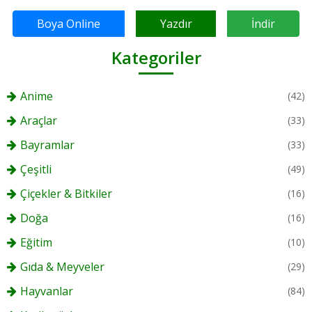
Boya Online
Yazdır
İndir
Kategoriler
Anime
(42)
Araçlar
(33)
Bayramlar
(33)
Çeşitli
(49)
Çiçekler & Bitkiler
(16)
Doğa
(16)
Eğitim
(10)
Gıda & Meyveler
(29)
Hayvanlar
(84)