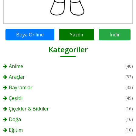
Boya Online
Yazdır
İndir
Kategoriler
Anime
(40)
Araçlar
(33)
Bayramlar
(33)
Çeşitli
(49)
Çiçekler & Bitkiler
(16)
Doğa
(16)
Eğitim
(10)