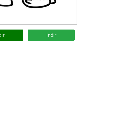
dır
İndir