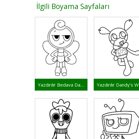
İlgili Boyama Sayfaları
Yazdırılır Bedava Dandy’s World
Ya