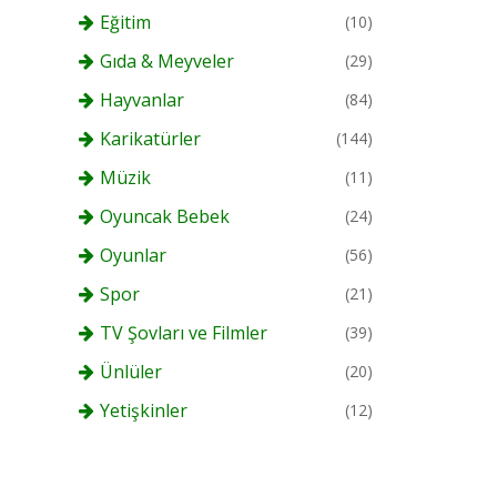
Eğitim
(10)
Gıda & Meyveler
(29)
Hayvanlar
(84)
Karikatürler
(144)
Müzik
(11)
Oyuncak Bebek
(24)
Oyunlar
(56)
Spor
(21)
TV Şovları ve Filmler
(39)
Ünlüler
(20)
Yetişkinler
(12)