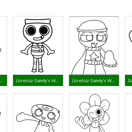
zdırılır Dandy’s World Görseli
Ücretsiz Dandy’s World Yazdır
Ücretsiz Dandy’s World Çizimi