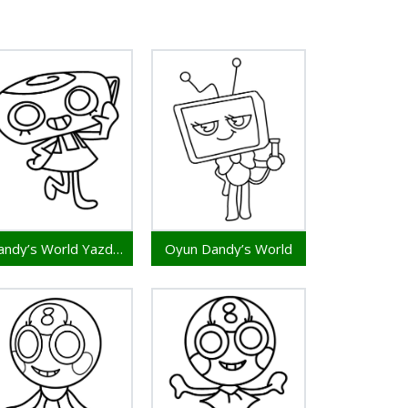
Dandy’s World Yazdırılır Resim
Oyun Dandy’s World