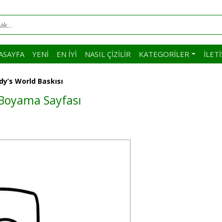
ASAYFA
YENI
EN İYI
NASIL ÇIZILIR
KATEGORILER
İLET
dy’s World Baskısı
 Boyama Sayfası