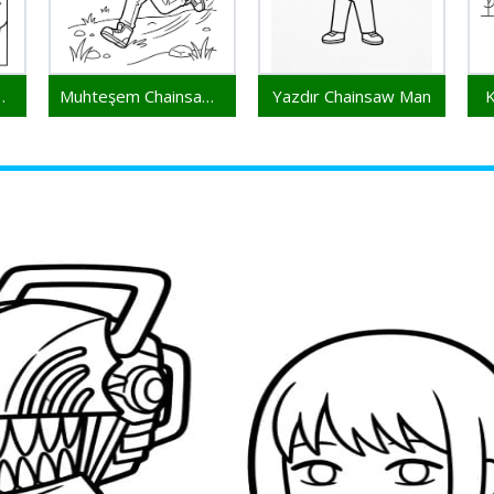
ainsaw Man
Muhteşem Chainsaw Man
Yazdır Chainsaw Man
K