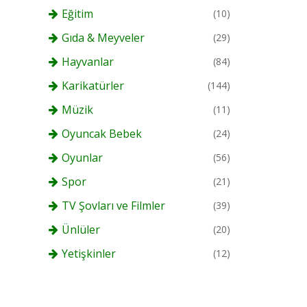
Eğitim
(10)
Gıda & Meyveler
(29)
Hayvanlar
(84)
Karikatürler
(144)
Müzik
(11)
Oyuncak Bebek
(24)
Oyunlar
(56)
Spor
(21)
TV Şovları ve Filmler
(39)
Ünlüler
(20)
Yetişkinler
(12)