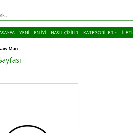
ASAYFA
YENI
EN İYI
NASIL ÇIZILIR
KATEGORILER
İLET
nsaw Man
ayfası