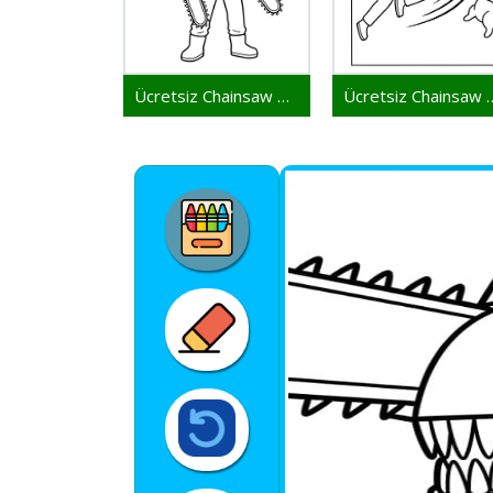
Ücretsiz Chainsaw Man Yazdırılabilir
Ücretsiz Ch