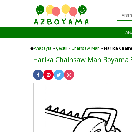
AN
Anasayfa
»
Çeşitli
»
Chainsaw Man
»
Harika Chai
Harika Chainsaw Man Boyama S