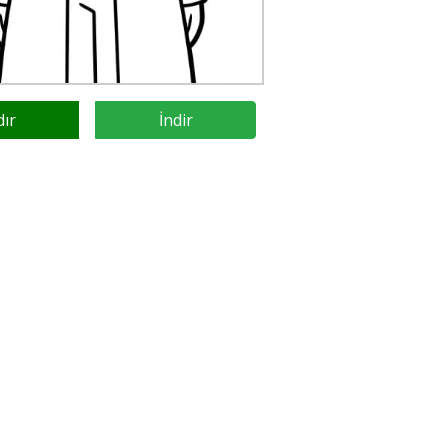
dır
İndir