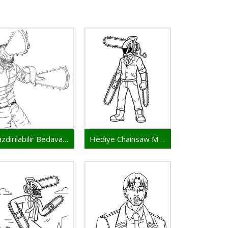
Yazdırılabilir Bedava Chainsaw Man
Hediye Chainsaw Man