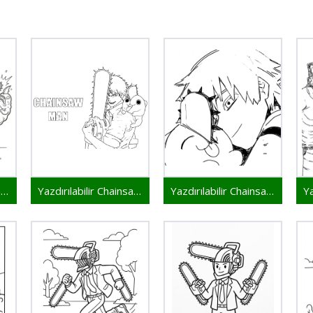
Yazdırılabilir Chainsaw Man
Yazdırılabilir Chainsaw Man Çocuklar İçin
Yazdırılabilir Chainsaw Man Bedava