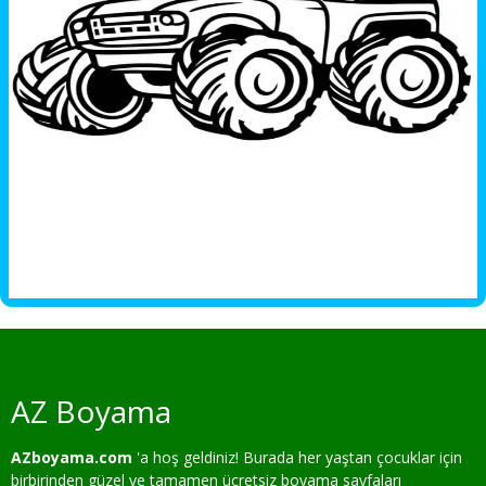
AZ Boyama
AZboyama.com
'a hoş geldiniz! Burada her yaştan çocuklar için
birbirinden güzel ve tamamen ücretsiz boyama sayfaları