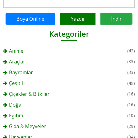
Boya Online
Yazdır
İndir
Kategoriler
Anime
(42)
Araçlar
(33)
Bayramlar
(33)
Çeşitli
(49)
Çiçekler & Bitkiler
(16)
Doğa
(16)
Eğitim
(10)
Gıda & Meyveler
(29)
Hayvanlar
(84)