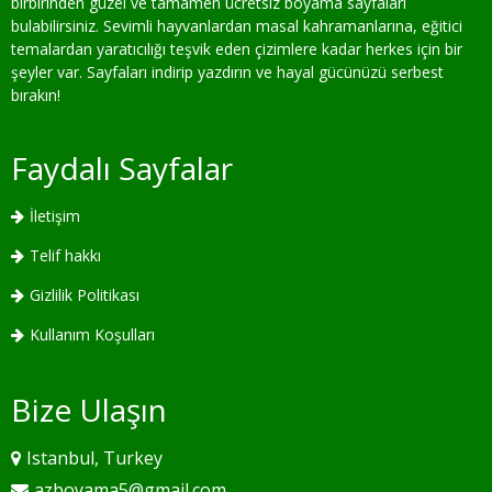
birbirinden güzel ve tamamen ücretsiz boyama sayfaları
bulabilirsiniz. Sevimli hayvanlardan masal kahramanlarına, eğitici
temalardan yaratıcılığı teşvik eden çizimlere kadar herkes için bir
şeyler var. Sayfaları indirip yazdırın ve hayal gücünüzü serbest
bırakın!
Faydalı Sayfalar
İletişim
Telif hakkı
Gizlilik Politikası
Kullanım Koşulları
Bize Ulaşın
Istanbul, Turkey
azboyama5@gmail.com