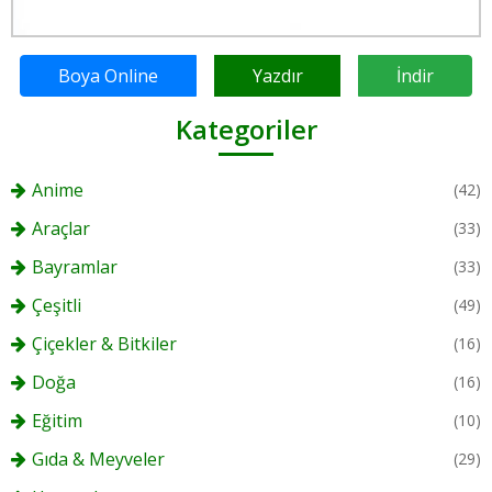
Boya Online
Yazdır
İndir
Kategoriler
Anime
(42)
Araçlar
(33)
Bayramlar
(33)
Çeşitli
(49)
Çiçekler & Bitkiler
(16)
Doğa
(16)
Eğitim
(10)
Gıda & Meyveler
(29)