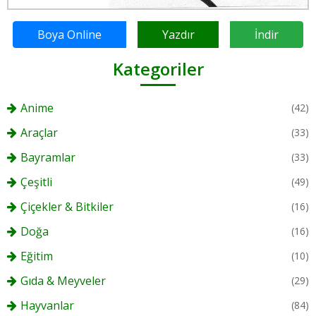
Boya Online
Yazdır
İndir
Kategoriler
Anime
(42)
Araçlar
(33)
Bayramlar
(33)
Çeşitli
(49)
Çiçekler & Bitkiler
(16)
Doğa
(16)
Eğitim
(10)
Gıda & Meyveler
(29)
Hayvanlar
(84)