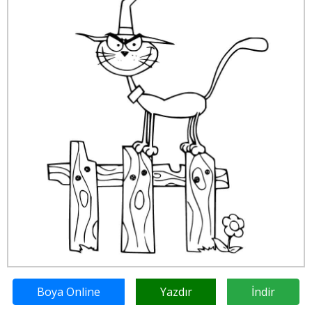
Boya Online
Yazdır
İndir