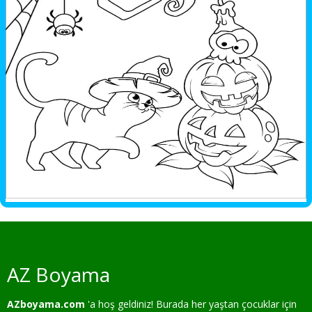
AZ Boyama
AZboyama.com
'a hoş geldiniz! Burada her yaştan çocuklar için