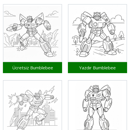
Ücretsiz Bumblebee
Yazdır Bumblebee