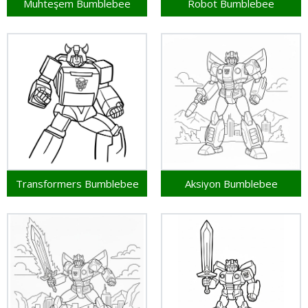
Muhteşem Bumblebee
Robot Bumblebee
Transformers Bumblebee
Aksiyon Bumblebee