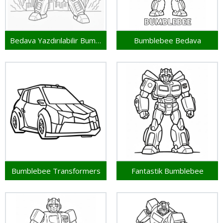
Bedava Yazdırılabilir Bumblebee
Bumblebee Bedava
Bumblebee Transformers
Fantastik Bumblebee