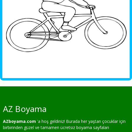
AZ Boyama
AZboyama.com
'a hoş geldiniz! Burada her yaştan çocuklar için
birbirinden güzel ve tamamen ücretsiz boyama sayfaları