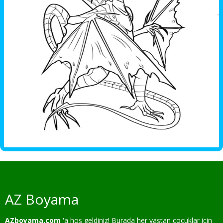
AZ Boyama
AZboyama.com
'a hoş geldiniz! Burada her yaştan çocuklar için