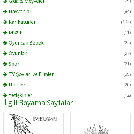
Gıda & Meyveler
(29)
Hayvanlar
(84)
Karikatürler
(144)
Müzik
(11)
Oyuncak Bebek
(24)
Oyunlar
(57)
Spor
(21)
TV Şovları ve Filmler
(39)
Ünlüler
(20)
Yetişkinler
(12)
İlgili Boyama Sayfaları