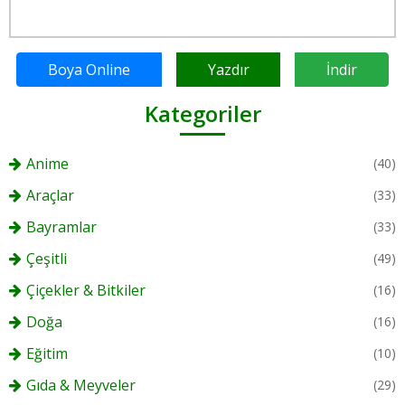
Boya Online
Yazdır
İndir
Kategoriler
Anime
(40)
Araçlar
(33)
Bayramlar
(33)
Çeşitli
(49)
Çiçekler & Bitkiler
(16)
Doğa
(16)
Eğitim
(10)
Gıda & Meyveler
(29)