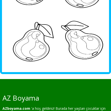
AZ Boyama
AZboyama.com
'a hoş geldiniz! Burada her yaştan çocuklar için