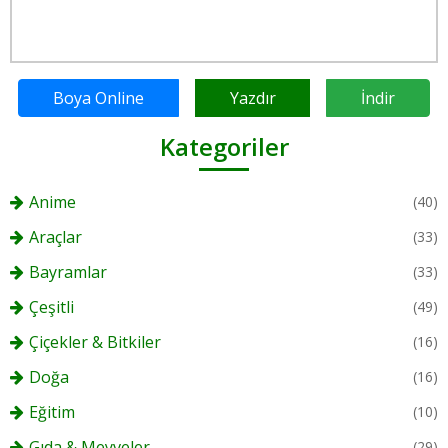
Boya Online
Yazdır
İndir
Kategoriler
Anime
(40)
Araçlar
(33)
Bayramlar
(33)
Çeşitli
(49)
Çiçekler & Bitkiler
(16)
Doğa
(16)
Eğitim
(10)
Gıda & Meyveler
(29)