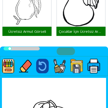
Ücretsiz Armut Görseli
Çocuklar İçin Ücretsiz Armut